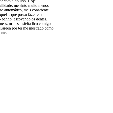
hor com tudo isso. Hoje
ilidade, me sinto muito menos
oto automático, mais consciente.
quelas que posso fazer em
o banho, escovando os dentes,
ss, mais satisfeita fico comigo
 Kareen por ter me mostrado como
ente.