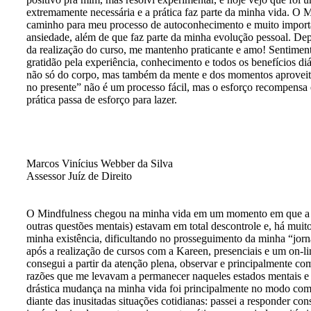
extremamente necessária e a prática faz parte da minha vida. O M
caminho para meu processo de autoconhecimento e muito impor
ansiedade, além de que faz parte da minha evolução pessoal. Dep
da realização do curso, me mantenho praticante e amo! Sentime
gratidão pela experiência, conhecimento e todos os benefícios di
não só do corpo, mas também da mente e dos momentos aproveita
no presente” não é um processo fácil, mas o esforço recompensa
prática passa de esforço para lazer.
Marcos Vinícius Webber da Silva
Assessor Juíz de Direito
O Mindfulness chegou na minha vida em um momento em que a 
outras questões mentais) estavam em total descontrole e, há muito
minha existência, dificultando no prosseguimento da minha “jor
após a realização de cursos com a Kareen, presenciais e um on-li
consegui a partir da atenção plena, observar e principalmente co
razões que me levavam a permanecer naqueles estados mentais e
drástica mudança na minha vida foi principalmente no modo como
diante das inusitadas situações cotidianas: passei a responder co