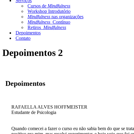
Serviços
Cursos de
Mindfulness
Workshop Introdutório
Mindfulness
nas organizações
Mindfulness
Contínuo
Retiros
Mindfulness
Depoimentos
Contato
Depoimentos 2
Depoimentos
RAFAELLA ALVES HOFFMEISTER
Estudante de Psicologia
Quando comecei a fazer o curso eu não sabia bem do que se trata
positivo pra mim, mas resolvi experimentar, e hoje vejo que foi 