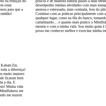
imo na redução do
poucos e de maneira natural passei a lidar mel
m estar.
desempenho minhas atividades com mais tranqu
ness para que a
ansiosa e estressada, mais centrada, fora do pil
Gratidão!
Continuo com as práticas principalmente com a
qualquer lugar, como na fila do banco, tomand
caminhando… e quanto mais pratico o Mindfulne
mesmo e com a minha vida. Sou muito grata à
posso me conhecer melhor e exercitar minha m
 Kabatt-Zin.
toda a diferença!
em muito maiores
dade ficaram bem
ia a dia. E
nto! Minha vida
 o Mindfulness me
undo me trazem