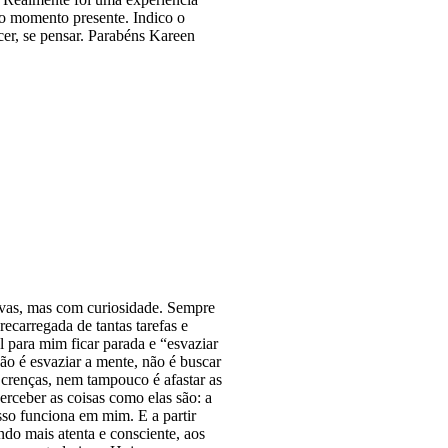
o momento presente. Indico o
cer, se pensar. Parabéns Kareen
vas, mas com curiosidade. Sempre
ecarregada de tantas tarefas e
l para mim ficar parada e “esvaziar
ão é esvaziar a mente, não é buscar
u crenças, nem tampouco é afastar as
rceber as coisas como elas são: a
sso funciona em mim. E a partir
ando mais atenta e consciente, aos