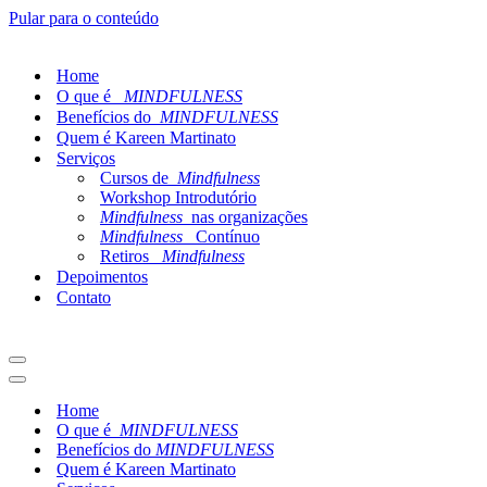
Pular para o conteúdo
Home
O que é
MINDFULNESS
Benefícios do
MINDFULNESS
Quem é Kareen Martinato
Serviços
Cursos de
Mindfulness
Workshop Introdutório
Mindfulness
nas organizações
Mindfulness
Contínuo
Retiros
Mindfulness
Depoimentos
Contato
Home
O que é
MINDFULNESS
Benefícios do
MINDFULNESS
Quem é Kareen Martinato