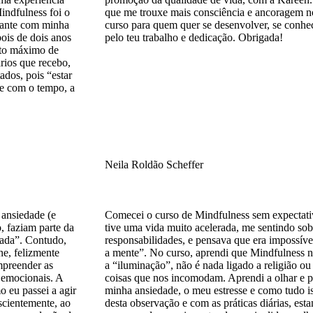
indfulness foi o
que me trouxe mais consciência e ancoragem n
tante com minha
curso para quem quer se desenvolver, se conhe
ois de dois anos
pelo teu trabalho e dedicação. Obrigada!
nto máximo de
ários que recebo,
dos, pois “estar
 e com o tempo, a
Neila Roldão Scheffer
ansiedade (e
Comecei o curso de Mindfulness sem expectati
, faziam parte da
tive uma vida muito acelerada, me sentindo sobr
nada”. Contudo,
responsabilidades, e pensava que era impossíve
ne, felizmente
a mente”. No curso, aprendi que Mindfulness n
mpreender as
a “iluminação”, não é nada ligado a religião o
 emocionais. A
coisas que nos incomodam. Aprendi a olhar e pe
 eu passei a agir
minha ansiedade, o meu estresse e como tudo i
nscientemente, ao
desta observação e com as práticas diárias, est