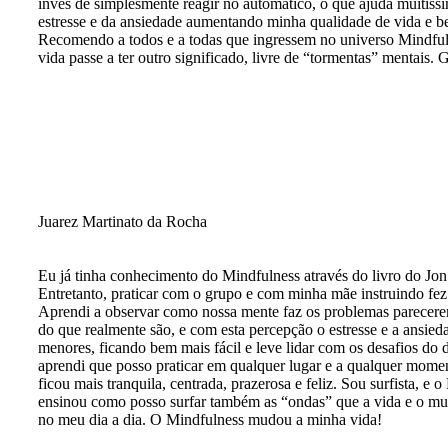
invés de simplesmente reagir no automático, o que ajuda muitíss
estresse e da ansiedade aumentando minha qualidade de vida e be
Recomendo a todos e a todas que ingressem no universo Mindful
vida passe a ter outro significado, livre de “tormentas” mentais. 
Juarez Martinato da Rocha
Eu já tinha conhecimento do Mindfulness através do livro do Jon
Entretanto, praticar com o grupo e com minha mãe instruindo fez 
Aprendi a observar como nossa mente faz os problemas parecer
do que realmente são, e com esta percepção o estresse e a ansie
menores, ficando bem mais fácil e leve lidar com os desafios do d
aprendi que posso praticar em qualquer lugar e a qualquer mome
ficou mais tranquila, centrada, prazerosa e feliz. Sou surfista, e
ensinou como posso surfar também as “ondas” que a vida e o m
no meu dia a dia. O Mindfulness mudou a minha vida!