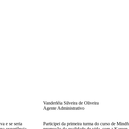
Vanderléia Silveira de Oliveira
Agente Administrativo
va e se seria
Participei da primeira turma do curso de Mindf
uma experiência
promoção da qualidade de vida, com a Kareen.